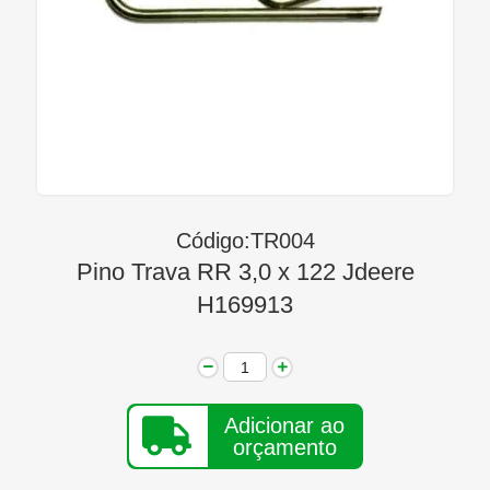
Linha Diesel
Início
Quem Somos
Seja Nosso Representante
Contato
Código:TR004
Pino Trava RR 3,0 x 122 Jdeere
H169913
Adicionar ao
orçamento