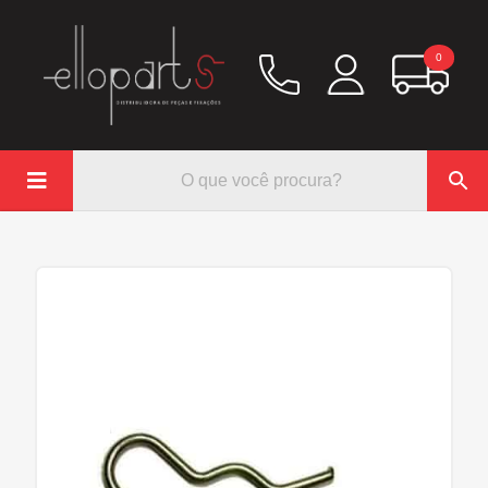
0

Química
Hidráulico/Ar
Lubrificação/Elétrica
Pinos e Prisioneiros
Abraçadeiras
Rodoar/Freio
Mangueiras
Anéis Trava
Parafuso e Porcas