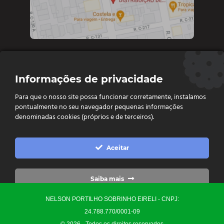
Contate-nos
Informações de privacidade
Diretoria e vendas: (62) 9 9693-4273
Para que o nosso site possa funcionar corretamente, instalamos
Vendas e Financeiro: (62) 98261 - 0055
pontualmente no seu navegador pequenas informações
Vendas: (62) 98261 - 0055
denominadas cookies (próprios e de terceiros).
Contato: (62) 3093-6752
contato@ellopartsdistribuidora.com.br

Aceitar
vendas@ellopartsdistribuidora.com.br

Saiba mais
NELSON PORTILHO SOBRINHO EIRELI - CNPJ:
Configurações
24.788.770/0001-09
© 2026 - Todos os direitos reservados