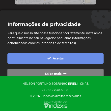
Contate-nos
Informações de privacidade
Diretoria e vendas: (62) 9 9693-4273
Para que o nosso site possa funcionar corretamente, instalamos
Vendas e Financeiro: (62) 98261 - 0055
pontualmente no seu navegador pequenas informações
Vendas: (62) 98261 - 0055
denominadas cookies (próprios e de terceiros).
Contato: (62) 3093-6752
contato@ellopartsdistribuidora.com.br

Aceitar
vendas@ellopartsdistribuidora.com.br

Saiba mais
NELSON PORTILHO SOBRINHO EIRELI - CNPJ:
Configurações
24.788.770/0001-09
© 2026 - Todos os direitos reservados
Precisa de Ajuda?
0
Converse Conosco
Yo