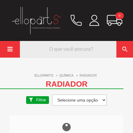
0

Química
Hidráulico/Ar
ELLOPARTS
>
QUÍMICA
>
RADIADOR
Lubrificação/Elétrica
RADIADOR
Pinos e Prisioneiros
Abraçadeiras
Filtrar

Rodoar/Freio
Mangueiras
Anéis Trava
Parafuso e Porcas