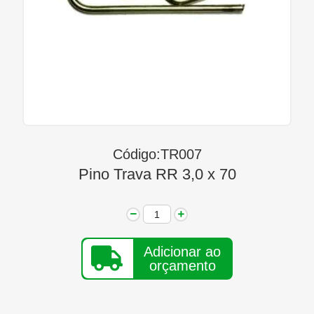
Linha Diesel
Início
Quem Somos
Seja Nosso Representante
Contato
Código:TR007
Pino Trava RR 3,0 x 70
Adicionar ao
orçamento