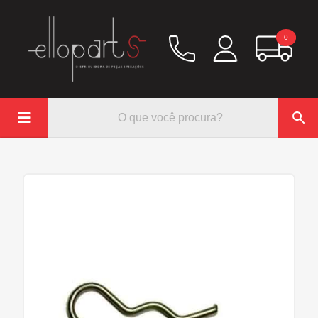
0

Química
Hidráulico/Ar
Lubrificação/Elétrica
Pinos e Prisioneiros
Abraçadeiras
Rodoar/Freio
Mangueiras
Anéis Trava
Parafuso e Porcas