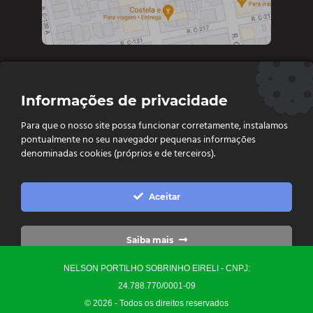
Contate-nos
Informações de privacidade
Diretoria e vendas: (62) 9 9693-4273
Para que o nosso site possa funcionar corretamente, instalamos
Vendas e Financeiro: (62) 98261 - 0055
pontualmente no seu navegador pequenas informações
Vendas: (62) 98261 - 0055
denominadas cookies (próprios e de terceiros).
Contato: (62) 3093-6752
contato@ellopartsdistribuidora.com.br

Aceitar
vendas@ellopartsdistribuidora.com.br

Saiba mais
NELSON PORTILHO SOBRINHO EIRELI - CNPJ:
Configurações
24.788.770/0001-09
© 2026 - Todos os direitos reservados
Precisa de Ajuda?
0