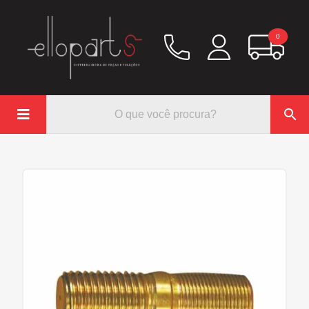
0

Química
Hidráulico/Ar
Lubrificação/Elétrica
Pinos e Prisioneiros
Abraçadeiras
Rodoar/Freio
Mangueiras
Anéis Trava
Parafuso e Porcas