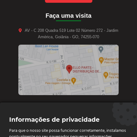
Faça uma visita
AV - C 208 Quadra 519 Lote 02 Número 272 - Jardim
América, Goiânia - GO, 74255-070
Contate-nos
Informações de privacidade
Diretoria e vendas: (62) 9 9693-4273
Para que o nosso site possa funcionar corretamente, instalamos
Vendas e Financeiro: (62) 98261 - 0055
pontualmente no seu navegador pequenas informações