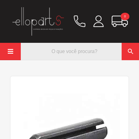
0

Química
Hidráulico/Ar
Lubrificação/Elétrica
Pinos e Prisioneiros
Abraçadeiras
Rodoar/Freio
Mangueiras
Anéis Trava
Parafuso e Porcas