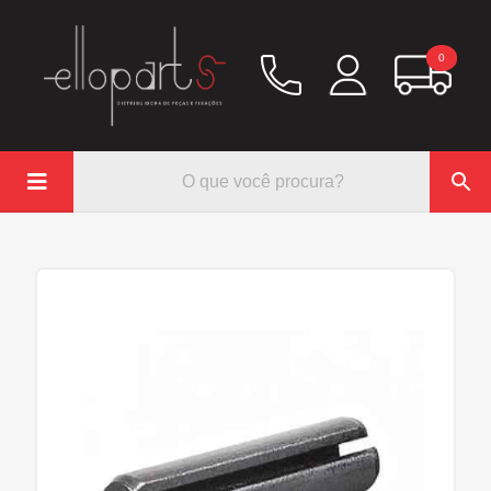
0

Química
Hidráulico/Ar
Lubrificação/Elétrica
Pinos e Prisioneiros
Abraçadeiras
Rodoar/Freio
Mangueiras
Anéis Trava
Parafuso e Porcas