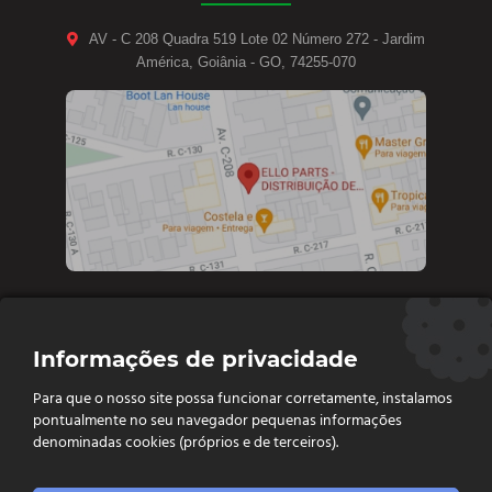
AV - C 208 Quadra 519 Lote 02 Número 272 - Jardim
América, Goiânia - GO, 74255-070
Contate-nos
Informações de privacidade
Diretoria e vendas: (62) 9 9693-4273
Para que o nosso site possa funcionar corretamente, instalamos
Vendas e Financeiro: (62) 98261 - 0055
pontualmente no seu navegador pequenas informações
Vendas: (62) 98261 - 0055
denominadas cookies (próprios e de terceiros).
Contato: (62) 3093-6752