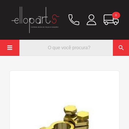
0

Química
Hidráulico/Ar
Lubrificação/Elétrica
Pinos e Prisioneiros
Abraçadeiras
Rodoar/Freio
Mangueiras
Anéis Trava
Parafuso e Porcas