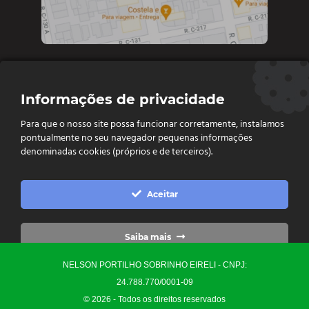
Contate-nos
Informações de privacidade
Diretoria e vendas: (62) 9 9693-4273
Para que o nosso site possa funcionar corretamente, instalamos
Vendas e Financeiro: (62) 98261 - 0055
pontualmente no seu navegador pequenas informações
Vendas: (62) 98261 - 0055
denominadas cookies (próprios e de terceiros).
Contato: (62) 3093-6752
contato@ellopartsdistribuidora.com.br

Aceitar
vendas@ellopartsdistribuidora.com.br

Saiba mais
NELSON PORTILHO SOBRINHO EIRELI - CNPJ:
Configurações
24.788.770/0001-09
© 2026 - Todos os direitos reservados
Precisa de Ajuda?
0