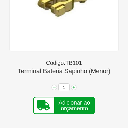
Linha Diesel
Início
Quem Somos
Seja Nosso Representante
Contato
Código:TB101
Terminal Bateria Sapinho (Menor)
Adicionar ao
orçamento