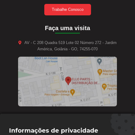
Trabalhe Conosco
Faça uma visita
AV - C 208 Quadra 519 Lote 02 Número 272 - Jardim
América, Goiânia - GO, 74255-070
Contate-nos
Informações de privacidade
Diretoria e vendas: (62) 9 9693-4273