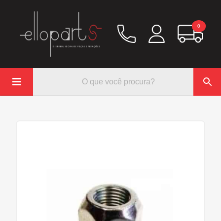
0

Química
Hidráulico/Ar
Lubrificação/Elétrica
Pinos e Prisioneiros
Abraçadeiras
Rodoar/Freio
Mangueiras
Anéis Trava
Parafuso e Porcas