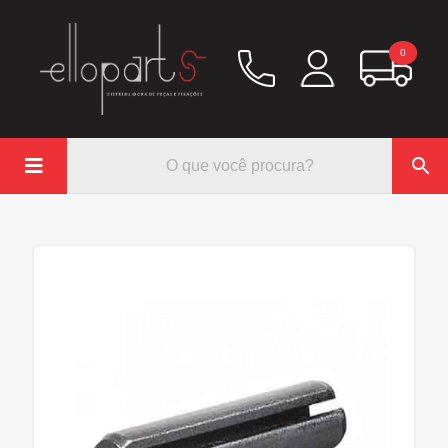
0

Química
Hidráulico/Ar
Lubrificação/Elétrica
Pinos e Prisioneiros
Abraçadeiras
Rodoar/Freio
Mangueiras
Anéis Trava
Parafuso e Porcas