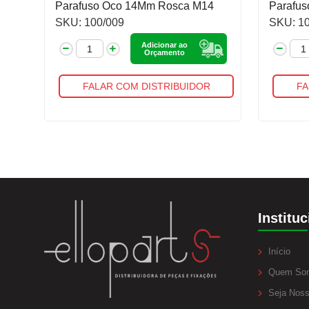
Parafuso Oco 14Mm Rosca M14
Parafu
SKU: 100/009
SKU: 1
Adicionar ao
Orçamento
FALAR COM DISTRIBUIDOR
FA
Instituc
Início
Quem So
Seja Noss