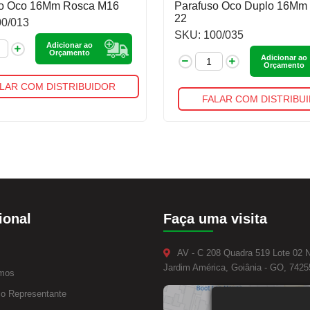
so Oco 16Mm Rosca M16
Parafuso Oco Duplo 16Mm
22
00/013
SKU: 100/035
Adicionar ao
Orçamento
Adicionar ao
Orçamento
LAR COM DISTRIBUIDOR
FALAR COM DISTRIBU
ional
Faça uma visita
AV - C 208 Quadra 519 Lote 02 
Jardim América, Goiânia - GO, 7425
mos
o Representante