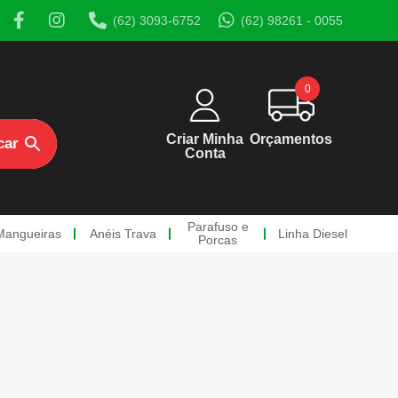
(62) 3093-6752
(62) 98261 - 0055
0
Criar Minha
Orçamentos
Conta
Parafuso e
Mangueiras
Anéis Trava
Linha Diesel
Porcas
rcas
a Diesel
os
so Diesel
sos Oco
a de Retorno