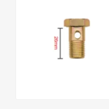
Prisione
Mangueiras
Lava Jato
Con
Anéis Trava
Borracharia
Coto
Aneis Oring
Eme
Parafuso e Porcas
Linha Diesel