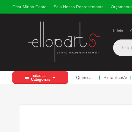
Criar Minha Conta
Seja Nosso Representante
Orçamento
Início
Todas as
Química
Hidráulico
/
Ar


Categorias
Química
Química
Lubrificação/Elé
Abraçadeira
Hidráuli
Pinos
Ro
Hidráulico/Ar
Prisio
Lubrificação/Elétrica
Abrasivos
Bomba de Graxa
Abraçadeira S/ Fim
Engate Hidrá
Eme
Pinos e Prisioneiros
Radiador
Engraxadeiras
Escapamento
Componente
Eme
Pinos
Peças Elétricas
Abraçadeira Mangot
Bomba Hidr. 
Eme
Abraçadeiras
Pino Elás
Abraçadeiras Nylon
Abraçadeira Tucho
Bomba Hidr. 
Eme
Rodoar/Freio
Prisionei
Fitas Adesivas
Abraçadeira Canal
Linha de Ar
Con