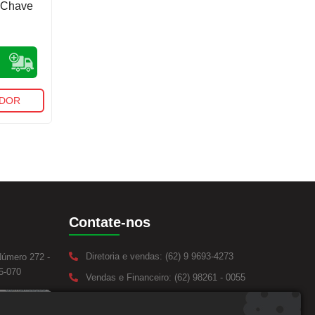
 Chave
IDOR
Contate-nos
Diretoria e vendas: (62) 9 9693-4273
Número 272 -
5-070
Vendas e Financeiro: (62) 98261 - 0055
Vendas: (62) 98261 - 0055