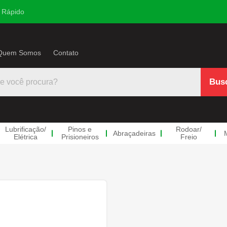
 Rápido
Quem Somos
Contato
Lubrificação
/
Pinos e
Rodoar
/
Abraçadeiras
Elétrica
Prisioneiros
Freio
trica
s
co/Ar
 e
doar/Freio
Mangueiras
Anéis Trava
Parafuso e Po
Linh
neiros
ulico
ndas Retas
Mangueiras Azuis
Anéis Externo
Parafusos de Roda
Divers
s
ndas Redução
Mangueiras Pretas
Anéis Interno
Porcas de Roda
Parafu
e
Hidrove
ndas LL
Anéis Retenção
Parafusos Implemento
Parafu
tico
Racine
ndas Teee
Arruelas
Porcas Implemento
Válvul
ros Milímetro
ectores Macho
Travas RR