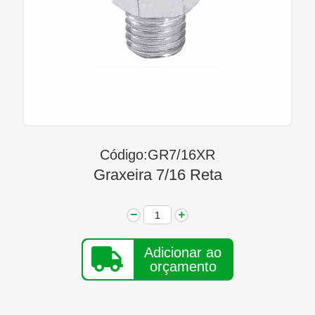
Linha Diesel
Início
Quem Somos
Seja Nosso Representante
Contato
Código:GR7/16XR
Graxeira 7/16 Reta
Adicionar ao
orçamento