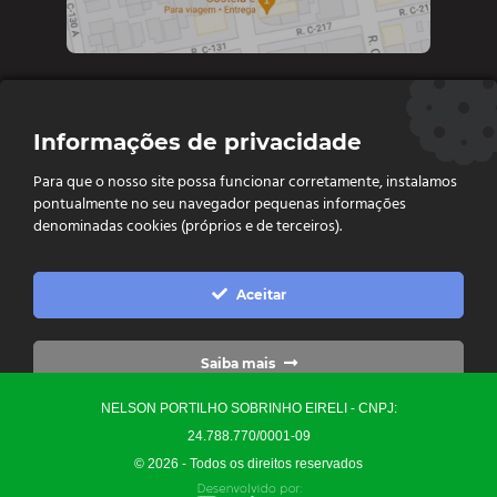
Contate-nos
Informações de privacidade
Diretoria e vendas: (62) 9 9693-4273
Para que o nosso site possa funcionar corretamente, instalamos
Vendas e Financeiro: (62) 98261 - 0055
pontualmente no seu navegador pequenas informações
Vendas: (62) 98261 - 0055
denominadas cookies (próprios e de terceiros).
Contato: (62) 3093-6752
contato@ellopartsdistribuidora.com.br

Aceitar
vendas@ellopartsdistribuidora.com.br

Saiba mais
NELSON PORTILHO SOBRINHO EIRELI - CNPJ:
Configurações
24.788.770/0001-09
© 2026 - Todos os direitos reservados
Precisa de Ajuda?
0
Converse Conosco