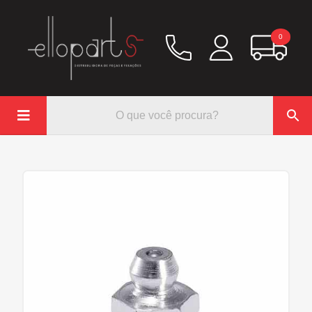
0

Química
Hidráulico/Ar
Lubrificação/Elétrica
Pinos e Prisioneiros
Abraçadeiras
Rodoar/Freio
Mangueiras
Anéis Trava
Parafuso e Porcas