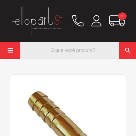
0

Química
Hidráulico/Ar
Lubrificação/Elétrica
Pinos e Prisioneiros
Abraçadeiras
Rodoar/Freio
Mangueiras
Anéis Trava
Parafuso e Porcas