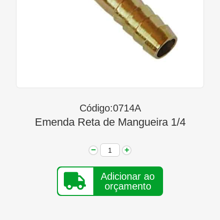
Linha Diesel
Início
Quem Somos
Seja Nosso Representante
Contato
Código:0714A
Emenda Reta de Mangueira 1/4
Adicionar ao
orçamento