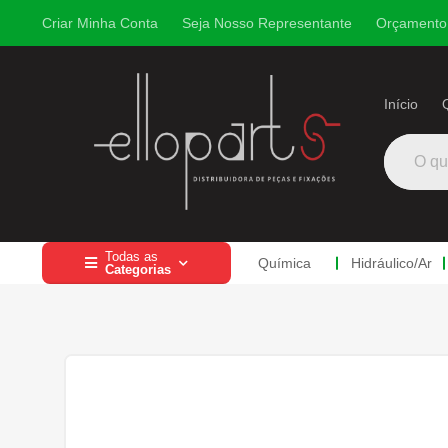
Criar Minha Conta
Seja Nosso Representante
Orçamento
Início
Todas as
Química
Hidráulico
/
Ar


Categorias
Química
Química
Lubrificação/Elé
Abraçadeira
Hidráuli
Pinos
Ro
Hidráulico/Ar
Prisio
Lubrificação/Elétrica
Abrasivos
Bomba de Graxa
Abraçadeira S/ Fim
Engate Hidrá
Eme
Pinos e Prisioneiros
Radiador
Engraxadeiras
Escapamento
Componente
Eme
Pinos
Peças Elétricas
Abraçadeira Mangot
Bomba Hidr. 
Eme
Abraçadeiras
Pino Elás
Abraçadeiras Nylon
Abraçadeira Tucho
Bomba Hidr. 
Eme
Rodoar/Freio
Prisionei
Fitas Adesivas
Abraçadeira Canal
Linha de Ar
Con