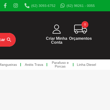
(62) 3093-6752
(62) 98261 - 0055
0
Criar Minha
Orçamentos
Conta
Parafuso e
Mangueiras
Anéis Trava
Linha Diesel
Porcas
rcas
a Diesel
os
so Diesel
sos Oco
a de Retorno