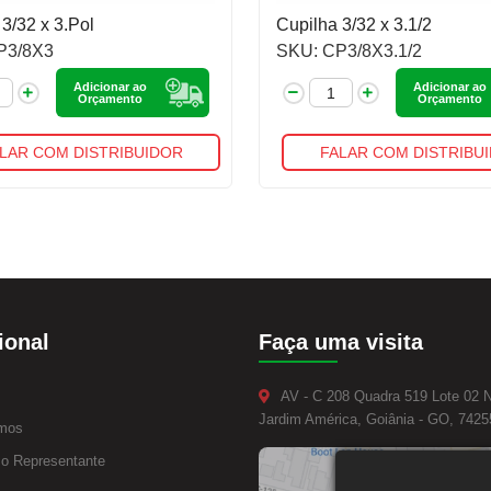
3/32 x 3.Pol
Cupilha 3/32 x 3.1/2
P3/8X3
SKU: CP3/8X3.1/2
Adicionar ao
Adicionar ao
Orçamento
Orçamento
LAR COM DISTRIBUIDOR
FALAR COM DISTRIBU
ional
Faça uma visita
AV - C 208 Quadra 519 Lote 02 
Jardim América, Goiânia - GO, 7425
mos
o Representante