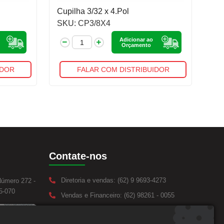
Cupilha 3/32 x 4.Pol
SKU: CP3/8X4
Adicionar ao
Orçamento
IDOR
FALAR COM DISTRIBUIDOR
Contate-nos
Diretoria e vendas: (62) 9 9693-4273
Número 272 -
5-070
Vendas e Financeiro: (62) 98261 - 0055
Vendas: (62) 98261 - 0055