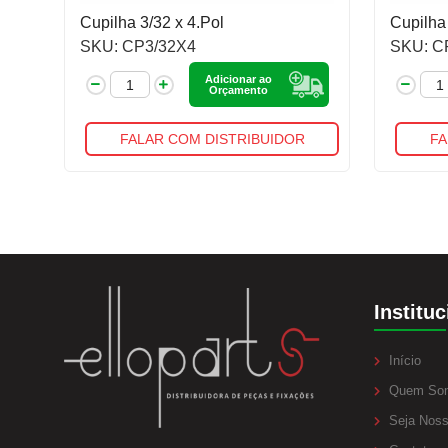
Cupilha 3/32 x 4.Pol
Cupilha 
SKU: CP3/32X4
SKU: C
Adicionar ao
Orçamento
FALAR COM DISTRIBUIDOR
FA
Instituc
Início
Quem So
Seja Noss