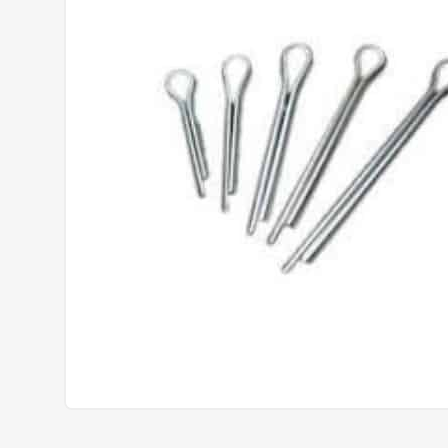
Prisione
Mangueiras
Lava Jato
Con
Anéis Trava
Borracharia
Coto
Aneis Oring
Eme
Parafuso e Porcas
Linha Diesel