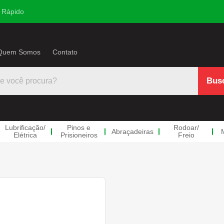
 Rápido
Quem Somos
Contato
Lubrificação
/
Pinos e
Rodoar
/
Abraçadeiras
Elétrica
Prisioneiros
Freio
trica
s
co/Ar
 e
doar/Freio
Mangueiras
Anéis Trava
Parafuso e Po
Linh
neiros
ulico
ndas Retas
Mangueiras Azuis
Anéis Externo
Parafusos de Roda
Divers
s
ndas Redução
Mangueiras Pretas
Anéis Interno
Porcas de Roda
Parafu
e
Hidrove
ndas LL
Anéis Retenção
Parafusos Implemento
Parafu
tico
Racine
ndas Teee
Arruelas
Porcas Implemento
Válvul
ros Milímetro
ectores Macho
Travas RR