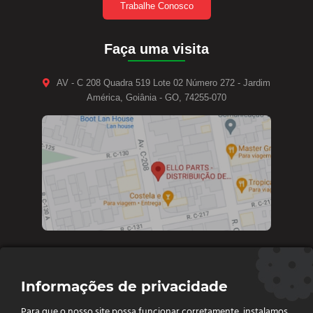
Trabalhe Conosco
Faça uma visita
AV - C 208 Quadra 519 Lote 02 Número 272 - Jardim
América, Goiânia - GO, 74255-070
Contate-nos
Informações de privacidade
Diretoria e vendas: (62) 9 9693-4273
Para que o nosso site possa funcionar corretamente, instalamos