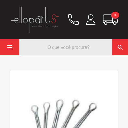
0

Química
Hidráulico/Ar
Lubrificação/Elétrica
Pinos e Prisioneiros
Abraçadeiras
Rodoar/Freio
Mangueiras
Anéis Trava
Parafuso e Porcas