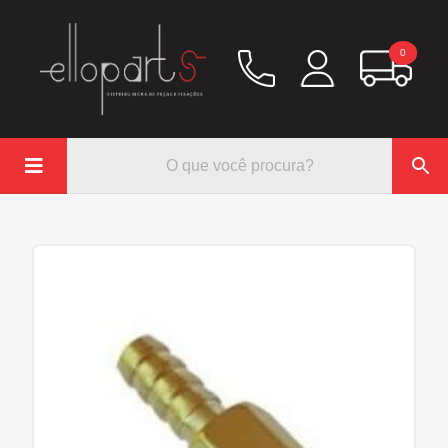
0

Química
Hidráulico/Ar
Lubrificação/Elétrica
Pinos e Prisioneiros
Abraçadeiras
Rodoar/Freio
Mangueiras
Anéis Trava
Parafuso e Porcas