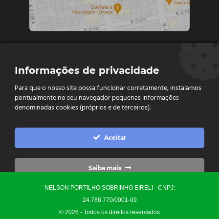
Contate-nos
Informações de privacidade
Diretoria e vendas: (62) 9 9693-4273
Para que o nosso site possa funcionar corretamente, instalamos
Vendas e Financeiro: (62) 98261 - 0055
pontualmente no seu navegador pequenas informações
Vendas: (62) 98261 - 0055
denominadas cookies (próprios e de terceiros).
Contato: (62) 3093-6752
contato@ellopartsdistribuidora.com.br

Aceitar
vendas@ellopartsdistribuidora.com.br

Saiba mais
NELSON PORTILHO SOBRINHO EIRELI - CNPJ:
Configurações
24.788.770/0001-09
© 2026 - Todos os direitos reservados
Precisa de Ajuda?