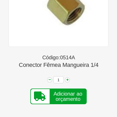
Linha Diesel
Início
Quem Somos
Seja Nosso Representante
Contato
Código:0514A
Conector Fêmea Mangueira 1/4
Adicionar ao
orçamento