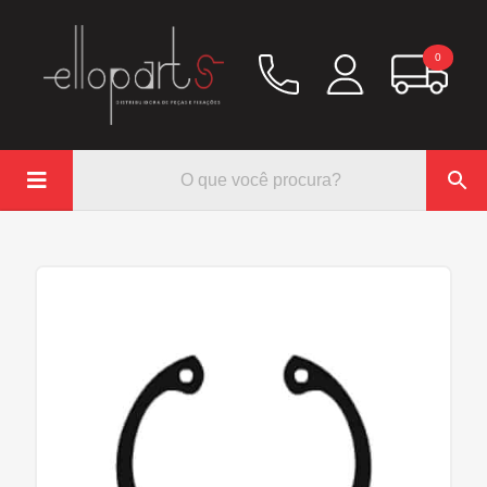
0

Química
Hidráulico/Ar
Lubrificação/Elétrica
Pinos e Prisioneiros
Abraçadeiras
Rodoar/Freio
Mangueiras
Anéis Trava
Parafuso e Porcas