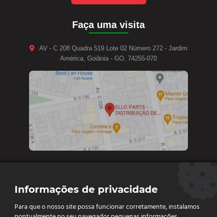
Faça uma visita
AV - C 208 Quadra 519 Lote 02 Número 272 - Jardim
América, Goiânia - GO, 74255-070
Contate-nos
Informações de privacidade
Diretoria e vendas: (62) 9 9693-4273
Para que o nosso site possa funcionar corretamente, instalamos
Vendas e Financeiro: (62) 98261 - 0055
pontualmente no seu navegador pequenas informações