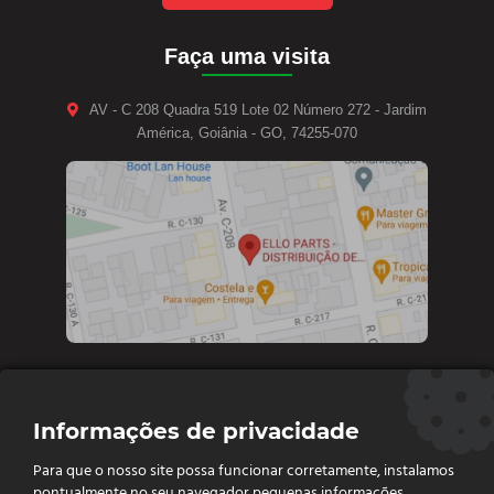
Faça uma visita
AV - C 208 Quadra 519 Lote 02 Número 272 - Jardim
América, Goiânia - GO, 74255-070
Contate-nos
Informações de privacidade
Diretoria e vendas: (62) 9 9693-4273
Para que o nosso site possa funcionar corretamente, instalamos
Vendas e Financeiro: (62) 98261 - 0055
pontualmente no seu navegador pequenas informações