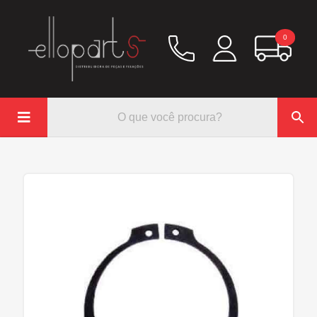
0

Química
Hidráulico/Ar
Lubrificação/Elétrica
Pinos e Prisioneiros
Abraçadeiras
Rodoar/Freio
Mangueiras
Anéis Trava
Parafuso e Porcas