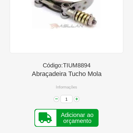
Linha Diesel
Início
Quem Somos
Seja Nosso Representante
Contato
Código:TIUM8894
Abraçadeira Tucho Mola
Informações
Adicionar ao
orçamento