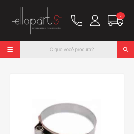
0

Química
Hidráulico/Ar
Lubrificação/Elétrica
Pinos e Prisioneiros
Abraçadeiras
Rodoar/Freio
Mangueiras
Anéis Trava
Parafuso e Porcas