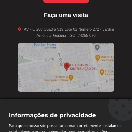
Faça uma visita
AV - C 208 Quadra 519 Lote 02 Número 272 - Jardim
América, Goiânia - GO, 74255-070
Contate-nos
Informações de privacidade
Diretoria e vendas: (62) 9 9693-4273
Para que o nosso site possa funcionar corretamente, instalamos
Vendas e Financeiro: (62) 98261 - 0055
pontualmente no seu navegador pequenas informações