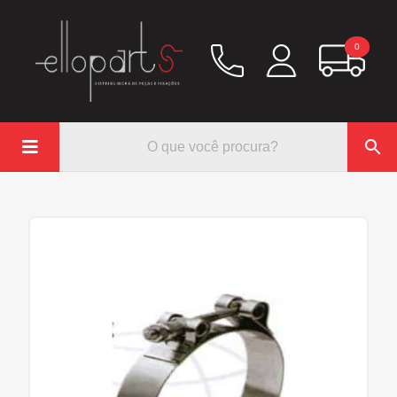
0

Química
Hidráulico/Ar
Lubrificação/Elétrica
Pinos e Prisioneiros
Abraçadeiras
Rodoar/Freio
Mangueiras
Anéis Trava
Parafuso e Porcas