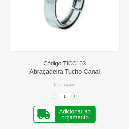
Linha Diesel
Início
Quem Somos
Seja Nosso Representante
Contato
Código:TICC103
Abraçadeira Tucho Canal
Informações
Adicionar ao
orçamento