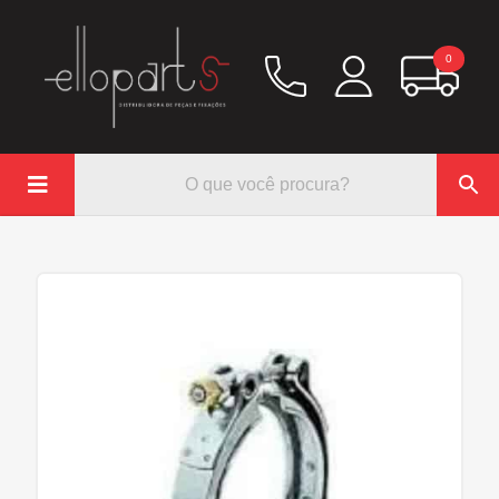
0

Química
Hidráulico/Ar
Lubrificação/Elétrica
Pinos e Prisioneiros
Abraçadeiras
Rodoar/Freio
Mangueiras
Anéis Trava
Parafuso e Porcas