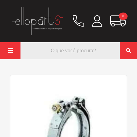
0

Química
Hidráulico/Ar
Lubrificação/Elétrica
Pinos e Prisioneiros
Abraçadeiras
Rodoar/Freio
Mangueiras
Anéis Trava
Parafuso e Porcas