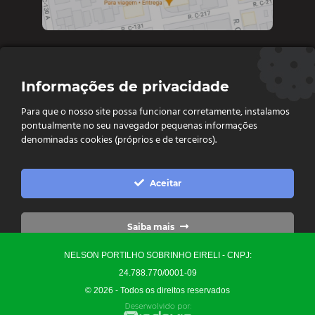
Contate-nos
Informações de privacidade
Diretoria e vendas: (62) 9 9693-4273
Para que o nosso site possa funcionar corretamente, instalamos
Vendas e Financeiro: (62) 98261 - 0055
pontualmente no seu navegador pequenas informações
Vendas: (62) 98261 - 0055
denominadas cookies (próprios e de terceiros).
Contato: (62) 3093-6752
contato@ellopartsdistribuidora.com.br

Aceitar
vendas@ellopartsdistribuidora.com.br

Saiba mais
NELSON PORTILHO SOBRINHO EIRELI - CNPJ:
Configurações
24.788.770/0001-09
© 2026 - Todos os direitos reservados
Precisa de Ajuda?
0
Converse Conosco
Yo