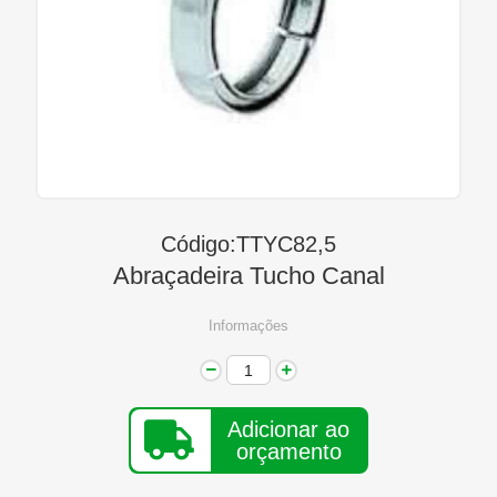
Linha Diesel
Início
Quem Somos
Seja Nosso Representante
Contato
Código:TTYC82,5
Abraçadeira Tucho Canal
Informações
Adicionar ao
orçamento