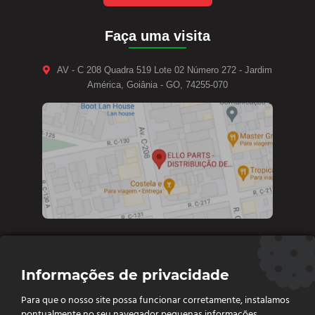
Faça uma visita
AV - C 208 Quadra 519 Lote 02 Número 272 - Jardim
América, Goiânia - GO, 74255-070
Contate-nos
Informações de privacidade
Diretoria e vendas: (62) 9 9693-4273
Para que o nosso site possa funcionar corretamente, instalamos
Vendas e Financeiro: (62) 98261 - 0055
pontualmente no seu navegador pequenas informações