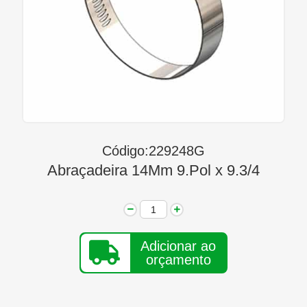
Linha Diesel
Início
Quem Somos
Seja Nosso Representante
Contato
Código:229248G
Abraçadeira 14Mm 9.Pol x 9.3/4
Adicionar ao
orçamento