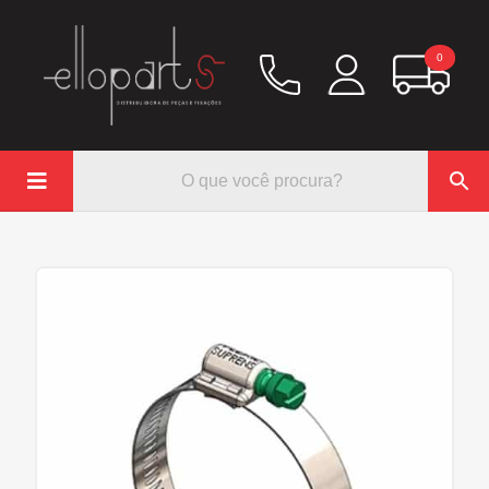
0

Química
Hidráulico/Ar
Lubrificação/Elétrica
Pinos e Prisioneiros
Abraçadeiras
Rodoar/Freio
Mangueiras
Anéis Trava
Parafuso e Porcas