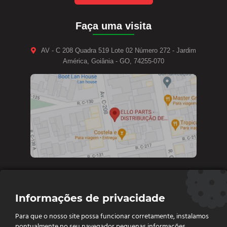
Faça uma visita
AV - C 208 Quadra 519 Lote 02 Número 272 - Jardim
América, Goiânia - GO, 74255-070
Contate-nos
Informações de privacidade
Diretoria e vendas: (62) 9 9693-4273
Para que o nosso site possa funcionar corretamente, instalamos
Vendas e Financeiro: (62) 98261 - 0055
pontualmente no seu navegador pequenas informações