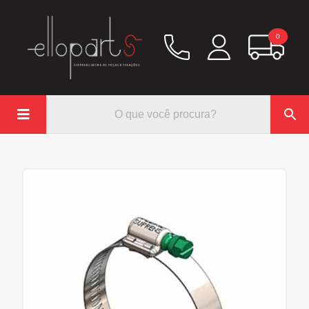
0

Química
Hidráulico/Ar
Lubrificação/Elétrica
Pinos e Prisioneiros
Abraçadeiras
Rodoar/Freio
Mangueiras
Anéis Trava
Parafuso e Porcas