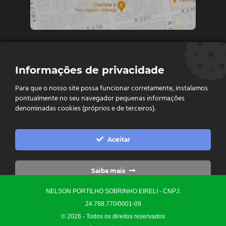
Contate-nos
Informações de privacidade
Diretoria e vendas: (62) 9 9693-4273
Para que o nosso site possa funcionar corretamente, instalamos
Vendas e Financeiro: (62) 98261 - 0055
pontualmente no seu navegador pequenas informações
Vendas: (62) 98261 - 0055
denominadas cookies (próprios e de terceiros).
Contato: (62) 3093-6752
contato@ellopartsdistribuidora.com.br

Aceitar
vendas@ellopartsdistribuidora.com.br

Saiba mais
NELSON PORTILHO SOBRINHO EIRELI - CNPJ:
Configurações
24.788.770/0001-09
© 2026 - Todos os direitos reservados
Precisa de Ajuda?
0
Converse Conosco