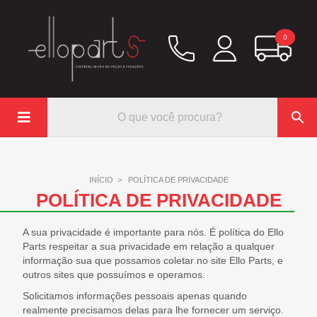
0

Química
Hidráulico/Ar
INÍCIO
>
POLÍTICA DE PRIVACIDADE
Lubrificação/Elétrica
POLÍTICA DE PRIVACIDADE
Pinos e Prisioneiros
Abraçadeiras
A sua privacidade é importante para nós. É política do Ello
Rodoar/Freio
Parts respeitar a sua privacidade em relação a qualquer
informação sua que possamos coletar no site Ello Parts, e
Mangueiras
outros sites que possuímos e operamos.
Anéis Trava
Solicitamos informações pessoais apenas quando
Parafuso e Porcas
realmente precisamos delas para lhe fornecer um serviço.