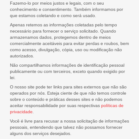
Linha Diesel
Fazemo-lo por meios justos e legais, com o seu
Início
conhecimento e consentimento. Também informamos por
que estamos coletando e como será usado.
Quem Somos
Seja Nosso Representante
Apenas retemos as informações coletadas pelo tempo
necessário para fornecer o serviço solicitado. Quando
Contato
armazenamos dados, protegemos dentro de meios
comercialmente aceitáveis ​​para evitar perdas e roubos, bem
como acesso, divulgação, cópia, uso ou modificação não
autorizados.
Não compartilhamos informações de identificação pessoal
publicamente ou com terceiros, exceto quando exigido por
lei.
O nosso site pode ter links para sites externos que não são
operados por nós. Esteja ciente de que não temos controle
sobre o conteúdo e práticas desses sites e não podemos
aceitar responsabilidade por suas respectivas
políticas de
privacidade
.
Você é livre para recusar a nossa solicitação de informações
pessoais, entendendo que talvez não possamos fornecer
alguns dos serviços desejados.