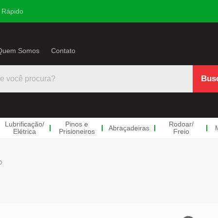
 Rápido
Quem Somos
Contato
Lubrificação
/
Pinos e
Rodoar
/
Abraçadeiras
Elétrica
Prisioneiros
Freio
trica
s
co/Ar
 e
doar/Freio
Mangueiras
Anéis Trava
Parafuso e Po
Linh
O
neiros
ulico
ndas Retas
Mangueiras Azuis
Anéis Externo
Parafusos de Roda
Divers
s
ndas Redução
Mangueiras Pretas
Anéis Interno
Porcas de Roda
Parafu
e
Hidrove
ndas LL
Anéis Retenção
Parafusos Implemento
Parafu
tico
Racine
ndas Teee
Arruelas
Porcas Implemento
Válvul
ros Milímetro
ectores Macho
Travas RR