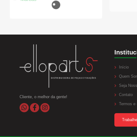
Prisione
Mangueiras
Lava Jato
Con
Anéis Trava
Borracharia
Coto
Aneis Oring
Eme
Parafuso e Porcas
Linha Diesel
Instituc
Início
Quem So
Seja Noss
Contato
Cliente, o melhor da gente!
Termos e 
Trabalh