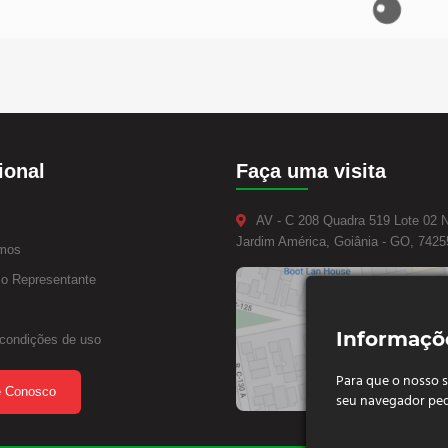
iros Polegada
ectores Fêmea
Cupilhas
velo Giratório
ndas Diversas
Fita Veda Rosca 10 MT x 18
Abraçadeira de Nylon 10Cm
Abraçadeira Tucho Inox 1.P
Abraçadeiras Lava Jato 1/2
Pino Elástico 03 x 10
Conector Macho 4 x 1/4
Mangueira Preta 4 
Pin
Largura
Comp x 3,25 Larg
x 1.1/4
SKU: TB05
SKU: 03X10
SKU: CM4X1/4
SKU: PP6115
SKU
SKU: FV18X10
SKU: NY10
SKU: 2430S
ional
Faça uma visita
FALAR COM DISTRIBUIDOR
FALAR COM DISTRIBUIDOR
FALAR COM DISTRIBUIDOR
FALAR COM DISTR
FALAR COM DISTRIBUIDOR
FALAR COM DISTRIBUIDOR
FALAR COM DISTRIBUIDOR
AV - C 208 Quadra 519 Lote 02 
Jardim América, Goiânia - GO, 7425
mos
o Representante
Informaçõ
condições de uso
Para que o nosso 
e Conosco
seu navegador peq