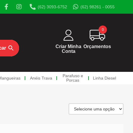
(62) 3093-6752
(62) 98261 - 0055
0
Criar Minha
Orçamentos
Conta
Parafuso e
Mangueiras
Anéis Trava
Linha Diesel
Porcas
rcas
a Diesel
os
so Diesel
sos Oco
a de Retorno