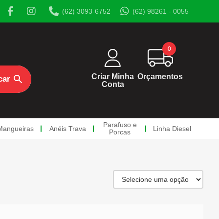
(62) 3093-6752
(62) 98261 - 0055
0
Criar Minha
Orçamentos
Conta
Parafuso e
Mangueiras
Anéis Trava
Linha Diesel
Porcas
rcas
a Diesel
os
so Diesel
sos Oco
a de Retorno