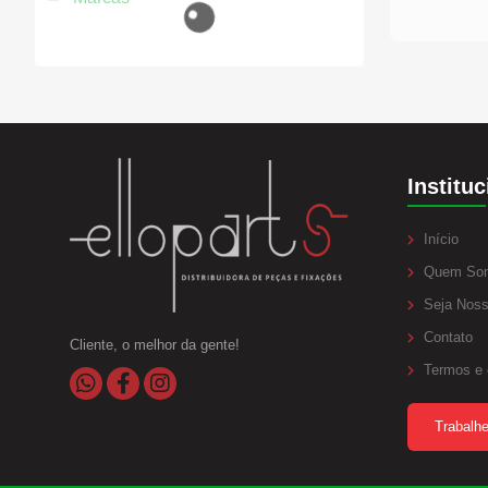
Prisione
Mangueiras
Lava Jato
Con
Anéis Trava
Borracharia
Coto
Aneis Oring
Eme
Parafuso e Porcas
Linha Diesel
Instituc
Início
Quem So
Seja Noss
Contato
Cliente, o melhor da gente!
Termos e 
Trabalh