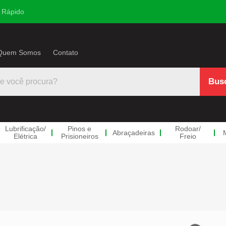
 Rápido
Quem Somos
Contato
Lubrificação
/
Pinos e
Rodoar
/
Abraçadeiras
Elétrica
Prisioneiros
Freio
trica
s
co/Ar
 e
doar/Freio
Mangueiras
Anéis Trava
Parafuso e Po
Linh
neiros
ulico
ndas Retas
Mangueiras Azuis
Anéis Externo
Parafusos de Roda
Divers
s
ndas Redução
Mangueiras Pretas
Anéis Interno
Porcas de Roda
Parafu
e
Hidrove
ndas LL
Anéis Retenção
Parafusos Implemento
Parafu
tico
Racine
ndas Teee
Arruelas
Porcas Implemento
Válvul
ros Milímetro
ectores Macho
Travas RR